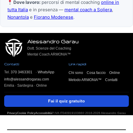
Dove lavoro:
percorsi di mental coaching
online in
tutta Italia
e in presenza —
mental coach a Soliera
,
Nonantola
e
Fiorano Modenese
.
Alessandro Garau
Dott. Scienze del Coaching
Mental Coach ARMONIA™
Contatti
Link rapidi
Tel.
370 3463301
·
WhatsApp
Chi sono
Cosa faccio
Online
info@alessandrogarau.com
Metodo ARMONIA™
Contatti
Emilia · Sardegna · Online
Fai il quiz gratuito
Privacy
Cookie Policy
Accessibilità
P.IVA IT04091910366
© 2016-2026 Alessandro Garau